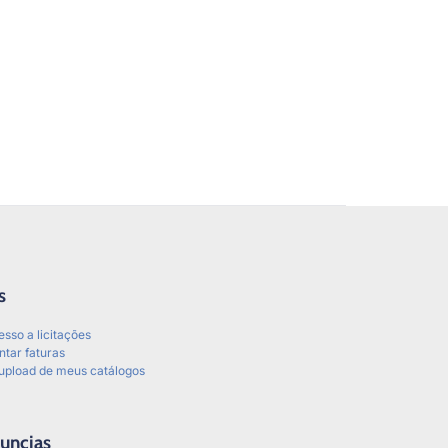
s
esso a licitações
tar faturas
upload de meus catálogos
uncias