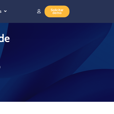
Solicitar
s
demo
 de
a