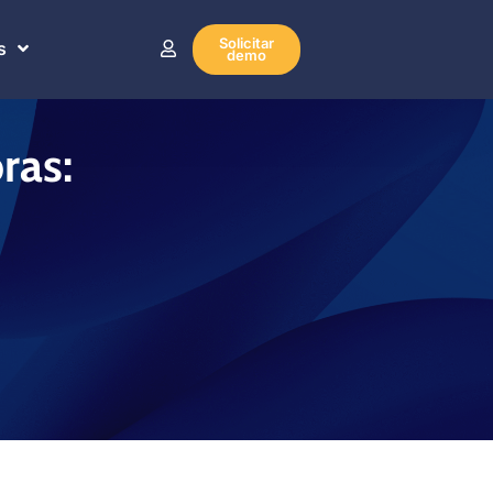
Solicitar
s
demo
ras: