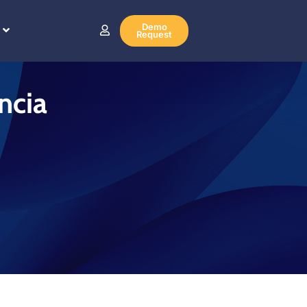
Demo
Request
encia