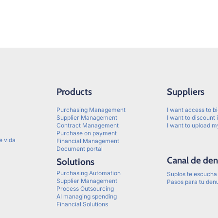
Products
Suppliers
Purchasing Management
I want access to b
Supplier Management
I want to discount 
Contract Management
I want to upload m
Purchase on payment
e vida
Financial Management
Document portal
Canal de den
Solutions
Purchasing Automation
Suplos te escucha
Supplier Management
Pasos para tu den
Process Outsourcing
AI managing spending
Financial Solutions