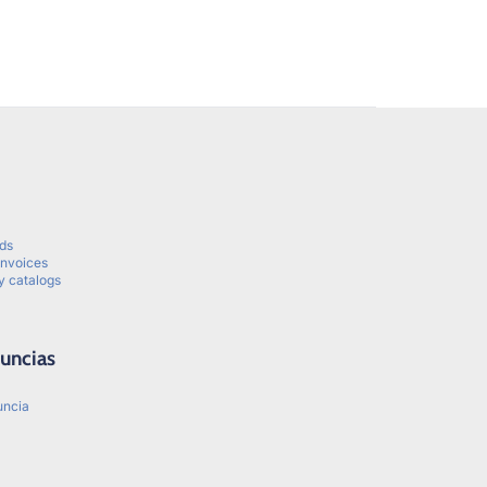
ids
invoices
y catalogs
uncias
uncia